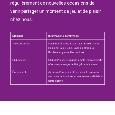
régulièrement de nouvelles occasions de
venir partager un moment de jeu et de plaisir
chez nous.
Élément
Informations confirmées
Jeux proposés
Machines à sous, Black Jack, Boule, Texas
Hold’em Poker, Black Jack électronique,
Roulette anglaise électronique
Club fidélité
Club JOA avec cumul de points, moments VIP
offerts et passage facilité grâce à la carte
Événements
Agenda d’événements accessible sur notre
site, avec animations et rendez-vous dédiés à
notre casino