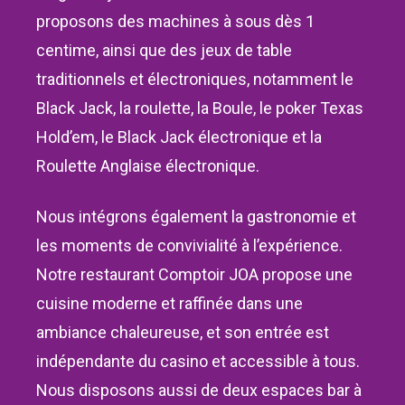
proposons des machines à sous dès 1
centime, ainsi que des jeux de table
traditionnels et électroniques, notamment le
Black Jack, la roulette, la Boule, le poker Texas
Hold’em, le Black Jack électronique et la
Roulette Anglaise électronique.
Nous intégrons également la gastronomie et
les moments de convivialité à l’expérience.
Notre restaurant Comptoir JOA propose une
cuisine moderne et raffinée dans une
ambiance chaleureuse, et son entrée est
indépendante du casino et accessible à tous.
Nous disposons aussi de deux espaces bar à