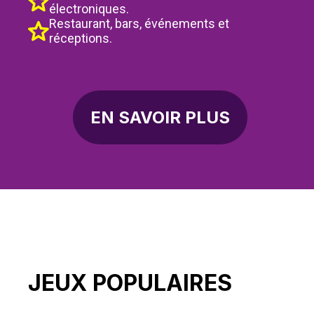
électroniques.
Restaurant, bars, événements et
réceptions.
EN SAVOIR PLUS
JEUX POPULAIRES