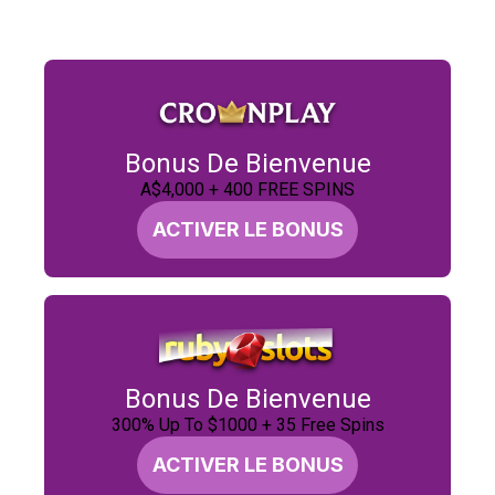
Bonus De Bienvenue
A$4,000 + 400 FREE SPINS
ACTIVER LE BONUS
Bonus De Bienvenue
300% Up To $1000 + 35 Free Spins
ACTIVER LE BONUS