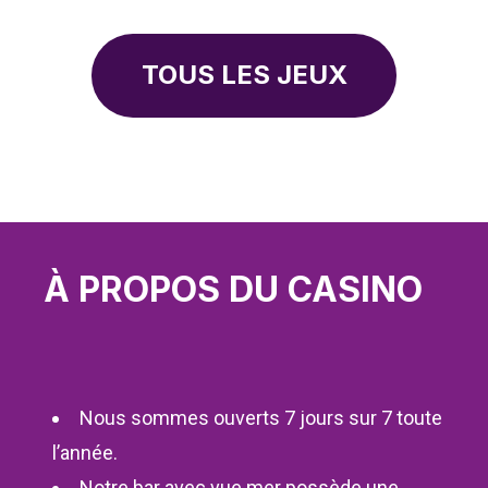
TOUS LES JEUX
À PROPOS DU CASINO
Nous sommes ouverts 7 jours sur 7 toute
l’année.
Notre bar avec vue mer possède une