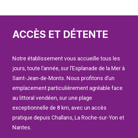
ACCÈS ET DÉTENTE
Notre établissement vous accueille tous les
jours, toute l’année, sur l’Esplanade de la Mer à
Saint-Jean-de-Monts. Nous profitons d’un
emplacement particulièrement agréable face
au littoral vendéen, sur une plage
exceptionnelle de 8 km, avec un accès
pratique depuis Challans, La Roche-sur-Yon et
Nantes.