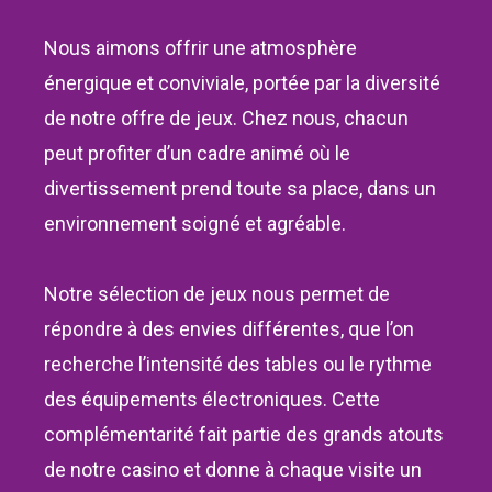
Nous aimons offrir une atmosphère
énergique et conviviale, portée par la diversité
de notre offre de jeux. Chez nous, chacun
peut profiter d’un cadre animé où le
divertissement prend toute sa place, dans un
environnement soigné et agréable.
Notre sélection de jeux nous permet de
répondre à des envies différentes, que l’on
recherche l’intensité des tables ou le rythme
des équipements électroniques. Cette
complémentarité fait partie des grands atouts
de notre casino et donne à chaque visite un