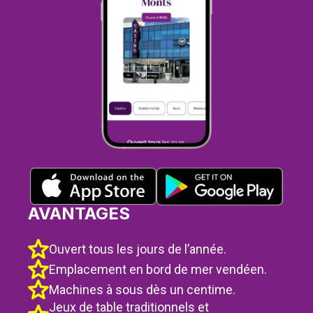
AVANTAGES
Ouvert tous les jours de l’année.
Emplacement en bord de mer vendéen.
Machines à sous dès un centime.
Jeux de table traditionnels et