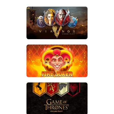
Jouer maintenant
Jouer maintenant
Jouer maintenant