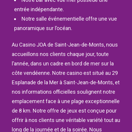
entrée indépendante.
Notre salle événementielle offre une vue
panoramique sur l’océan.
Au Casino JOA de Saint-Jean-de-Monts, nous
accueillons nos clients chaque jour, toute
l’année, dans un cadre en bord de mer sur la
côte vendéenne. Notre casino est situé au 29
Esplanade de la Mer à Saint-Jean-de-Monts, et
nos informations officielles soulignent notre
emplacement face à une plage exceptionnelle
de 8 km. Notre offre de jeux est conçue pour
offrir à nos clients une véritable variété tout au
long de la journée et de la soirée. Nous