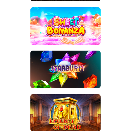
Jouer maintenant
Jouer maintenant
Jouer maintenant