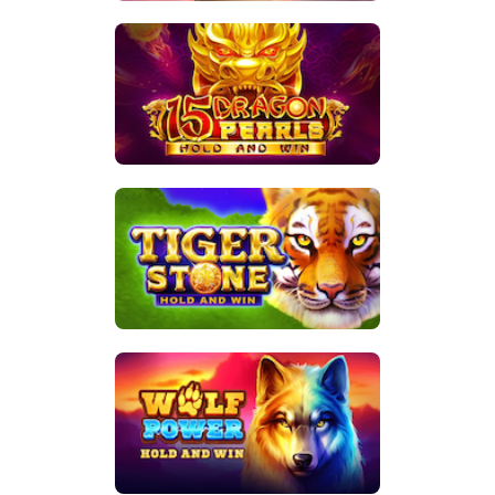
Jouer maintenant
Jouer maintenant
Jouer maintenant