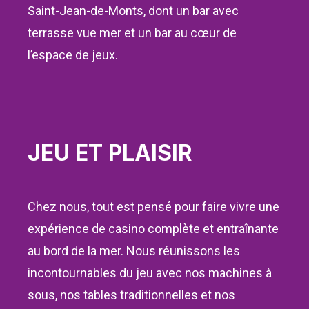
Saint-Jean-de-Monts, dont un bar avec
terrasse vue mer et un bar au cœur de
l’espace de jeux.
JEU ET PLAISIR
Chez nous, tout est pensé pour faire vivre une
expérience de casino complète et entraînante
au bord de la mer. Nous réunissons les
incontournables du jeu avec nos machines à
sous, nos tables traditionnelles et nos